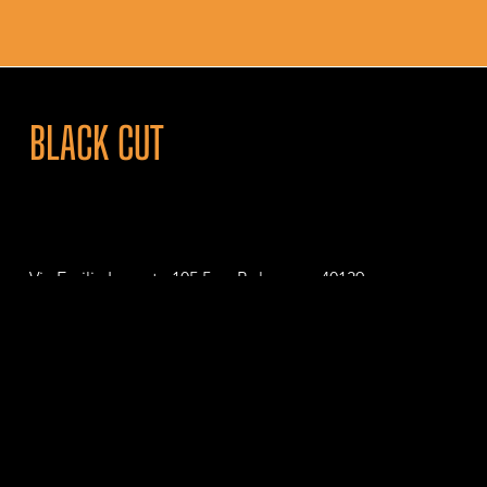
BLACK CUT
Via Emilia Levante 105 5c – Bologna – 40139
P. IVA 04111111201
© 2026 Black Cut. All Rights Reserved.