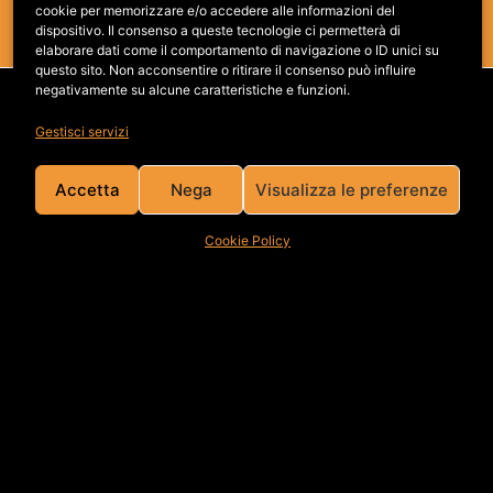
cookie per memorizzare e/o accedere alle informazioni del
dispositivo. Il consenso a queste tecnologie ci permetterà di
elaborare dati come il comportamento di navigazione o ID unici su
questo sito. Non acconsentire o ritirare il consenso può influire
negativamente su alcune caratteristiche e funzioni.
LAVORA CON NOI
Gestisci servizi
Accetta
Nega
Visualizza le preferenze
Cookie Policy
Attrice? Modello? Talent? Inviaci la tua candidatura!
Vuoi lavorare con noi? Nessun problema,
contattaci
!