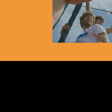
CIS
S