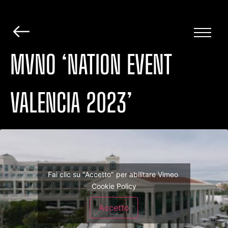
MVNO ‘NATION EVENT
VALENCIA 2023’
Fai clic su "Accetto" per abilitare Vimeo
Cookie Policy
Accetto