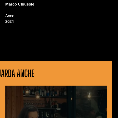
Marco Chiusole
Anno
2024
UARDA ANCHE