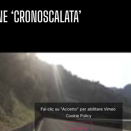
E ‘CRONOSCALATA’
Fai clic su "Accetto" per abilitare Vimeo
Cookie Policy
Accetto