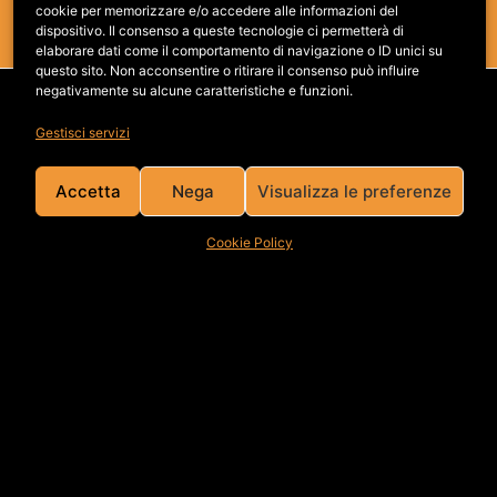
cookie per memorizzare e/o accedere alle informazioni del
dispositivo. Il consenso a queste tecnologie ci permetterà di
elaborare dati come il comportamento di navigazione o ID unici su
questo sito. Non acconsentire o ritirare il consenso può influire
negativamente su alcune caratteristiche e funzioni.
LAVORA CON NOI
Gestisci servizi
Accetta
Nega
Visualizza le preferenze
Cookie Policy
Attrice? Modello? Talent? Inviaci la tua candidatura!
Vuoi lavorare con noi? Nessun problema,
contattaci
!