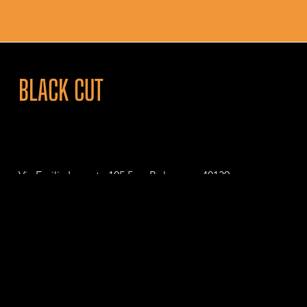
BLACK CUT
Via Emilia Levante 105 5c – Bologna – 40139
P. IVA 04111111201
© 2026 Black Cut. All Rights Reserved.