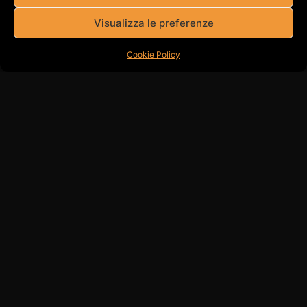
Visualizza le preferenze
Cookie Policy
WEC – 6 HOURS IMOLA – 2025 BACK
https://vimeo.com/1199500253?
share=copy&fl=sv&fe=ci EVENT Regia Federico Ermini
GUARDA ANCHE