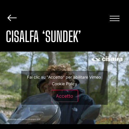
CISALFA ‘SUNDEK’
Fai clic su "Accetto" per abilitare Vimeo
Cookie Policy
Accetto