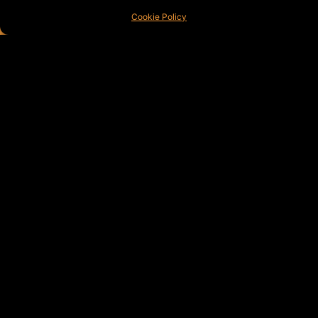
SOMMERSI
Cookie Policy
DI GIANMARCO PEZZOLI
DIRITTO DI VOTO