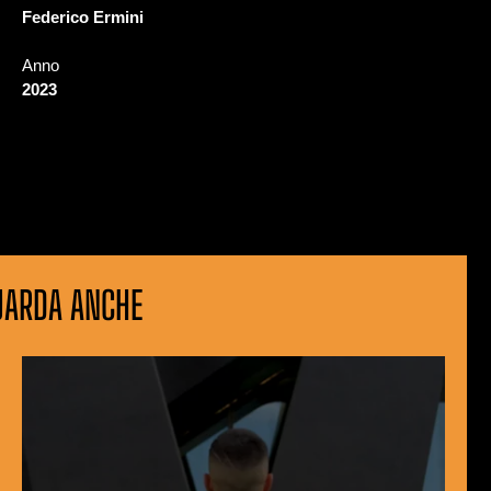
Federico Ermini
Anno
2023
UARDA ANCHE