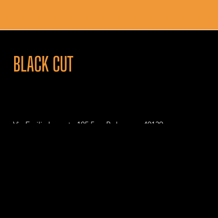
BLACK CUT
Via Emilia Levante 105 5c – Bologna – 40139
P. IVA 04111111201
© 2026 Black Cut. All Rights Reserved.