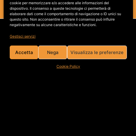
cookie per memorizzare e/o accedere alle informazioni del
dispositivo. Il consenso a queste tecnologie ci permetterà di
elaborare dati come il comportamento di navigazione o ID unici su
questo sito. Non acconsentire o ritirare il consenso può influire
negativamente su alcune caratteristiche e funzioni.
LAVORA CON NOI
Gestisci servizi
Accetta
Nega
Visualizza le preferenze
Cookie Policy
Attrice? Modello? Talent? Inviaci la tua candidatura!
Vuoi lavorare con noi? Nessun problema,
contattaci
!